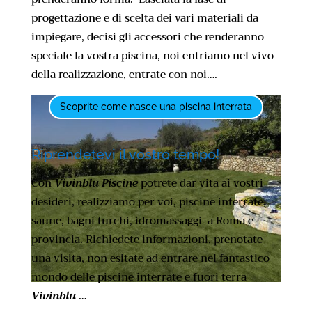
progettazione e di scelta dei vari materiali da
impiegare, decisi gli accessori che renderanno
speciale la vostra piscina, noi entriamo nel vivo
della realizzazione, entrate con noi….
Scoprite come nasce una piscina interrata
Riprendetevi il vostro tempo!
Con
Vivinblu Piscine
potrete dar vita ai vostri
desideri, realizziamo per voi, piscine interrate,
saune, bagni turchi, idromassaggi a Roma e
provincia. Richiedete informazioni, prenotate
una visita, non esitate ad entrare nel fantastico
mondo delle piscine interrate e fuori terra
Vivinblu
…