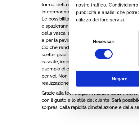
forma, della dimensione e circa l’utilizzo dei m
nostro traffico. Condividiamo i
integreranno perfettamente con lo stile della 
pubblicità e analisi che potr
Le possibilità che
Vivinblu Piscine
vi proporrà
utilizzo dei loro servizi.
e spazieranno dai materiali per la viva costruz
della vasca, al tipo di entrata in acqua, ai mater
Consent
e per la pavimentazione.
Necessari
Selection
Ciò che renderà unica la vostra piscina saran
scelte, gradinate, entrata a spiaggia, spazi rise
cascate, impianti di filtrazione, colori e form
esempio di ciò che
Vivinblu Piscine
è in grado
per voi. Non date limite alla fantasia perchè pe
Negare
realizzazione.
Grazie alla tecnologia modulare delle Piscine 
con il gusto e lo stile del cliente. Sarà possib
sorpresi dalla rapidità d’installazione e dalla 