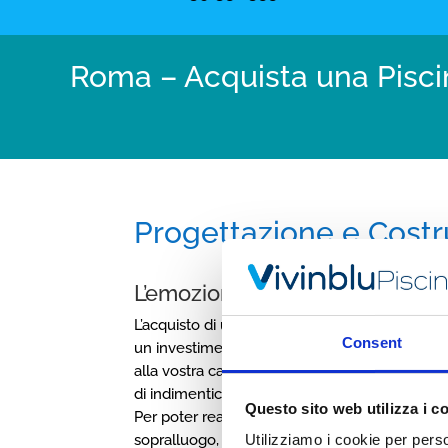
Roma – Acquista una Piscina
Progettazione e Costr
L’emozione di un acquisto per i
L’acquisto di una piscina, che sia essa interrat
Consent
un investimento importante, donerà maggior al
alla vostra casa, ma ancor di più, vi permette
di indimenticabile relax insieme ai vostri amici o
Questo sito web utilizza i c
Per poter realizzare le vostre idee,
Vivinblu P
sopralluogo, questo al fine di consigliarvi al m
Utilizziamo i cookie per perso