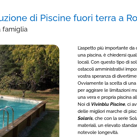
zione di Piscine fuori terra a 
 famiglia
L’aspetto più importante da
una piscina, è chiedersi qua
locali. Con questo tipo di so
ostacoli amministrativi impos
vostra speranza di divertime
Ovviamente la scelta di una 
per aggirare le limitazioni
una vera e propria piscina all
Noi di
Vivinblu Piscine
, ci 
delle migliori marche di pisci
Solaris
,
che con la serie So
materiali, un elevato standar
notevole longevità.