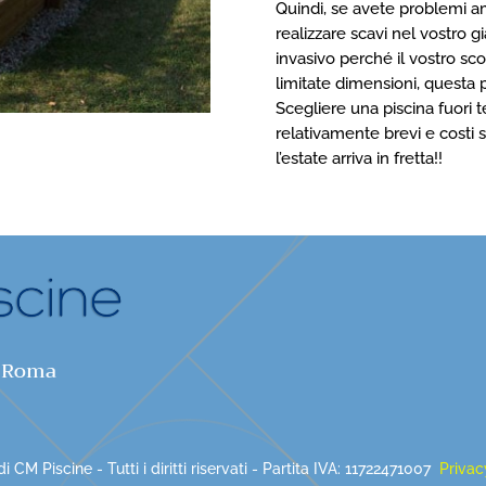
Quindi, se avete problemi am
realizzare scavi nel vostro g
invasivo perché il vostro sco
limitate dimensioni, questa 
Scegliere una piscina fuori 
relativamente brevi e costi s
l’estate arriva in fretta!!
– Roma
 CM Piscine - Tutti i diritti riservati - Partita IVA: 11722471007
Privac