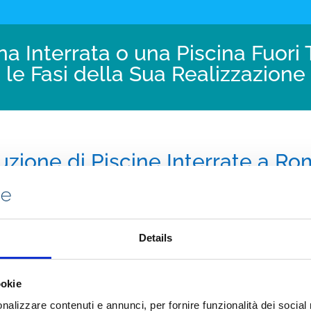
 Interrata o una Piscina Fuori T
le Fasi della Sua Realizzazione
uzione di Piscine Interrate a R
l tuo relax
a o fuori terra, è sicuramente
Details
legria, bellezza e valore
rà di trascorrere dei momenti
 ai vostri famigliari.
ookie
iscine
dovrà eseguire un
eglio sulla scelta della
nalizzare contenuti e annunci, per fornire funzionalità dei social