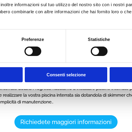
ateriali più appropriati che si
noltre informazioni sul tuo utilizzo del nostro sito con i nostri pa
vostra casa.
ebbero combinarle con altre informazioni che hai fornito loro o ch
 saranno pressoché infinite
ione, al colore del fondo
iali da utilizzare per il bordo
Preferenze
Statistiche
no solamente le vostre
rvati all’idromassaggio,
e sono solo un piccolo
 di proporvi e di realizzare
r noi non ci sono limiti di
Consenti selezione
interrate Solaris Progress, riusciamo a installare piscine interra
ile realizzare la vostra piscina interrata sia dotandola di skimmer 
semplicità di manutenzione..
Richiedete maggiori informazioni