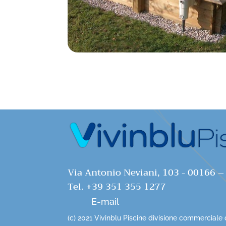
Via Antonio Neviani, 103 - 00166 
Tel. +39 351 355 1277
E-mail
(c) 2021 Vivinblu Piscine divisione commerciale di