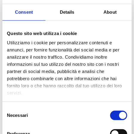
Il bordo sfioratore che mantiene
l’estetica del tuo solarium
Consent
Details
About
Questo sito web utilizza i cookie
Utilizziamo i cookie per personalizzare contenuti e
annunci, per fornire funzionalità dei social media e per
Cos’è Sfioro Top Evolution e quali sono le sue
analizzare il nostro traffico. Condividiamo inoltre
sostanziali differenze rispetto ad un normale bordo
informazioni sul tuo utilizzo del nostro sito con i nostri
sfioratore?
partner di social media, pubblicità e analisi che
Sfioro Top Evolution è un bordo sfioratore costituito
potrebbero combinarle con altre informazioni che hai
da un profilo di sfioro e da una griglia flessibili,
fornito loro o che hanno raccolto dal tuo utilizzo dei loro
entrambi possiedono l’esclusiva caratteristica di
servizi.
essere realizzati in pietra ricostruita, permettendo
una finitura del tutto esclusiva che ben si abbina al
Consent
pavimento del solarium.
Necessari
Selection
Ciò che si va a creare, è un contesto in grado di
attrarre l’attenzione poiché si va ad integrare
Preferenze