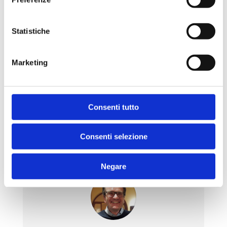
perfettamente a qualsiasi ambientazione ed a
qualunque design voi vorrete dare alla vostra
piscina interrata.
Statistiche
L’utilizzo della pietra ricostruita, permette la
realizzazione di un’ampissima gamma di finiture
Marketing
(lisce o sabbiate), trame (listello o tassello) e colori,
così da ben adattarsi a qualsiasi esigenza.
Consenti tutto
Richiedete maggiori informazioni
Consenti selezione
Negare