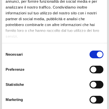
annunci, per fornire funzionalità dei social media e per
analizzare il nostro traffico. Condividiamo inoltre
informazioni sul tuo utilizzo del nostro sito con i nostri
partner di social media, pubblicità e analisi che
potrebbero combinarle con altre informazioni che hai
fornito loro o che hanno raccolto dal tuo utilizzo dei loro
servizi.
Consent
Necessari
Selection
Preferenze
Statistiche
Eccellente copertura estiva
Le caratteristiche di ermeticità della copertura
SafetyCover, evitano che il calore accumulato
Marketing
dall’acqua durante la giornata venga ceduto all’aria
fresca della notte, conservando nel contempo, anche