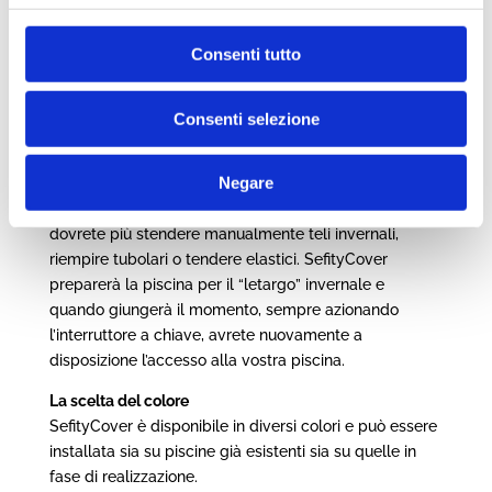
la presenza dei prodotti per il trattamento dell’acqua
presenti in vasca.
Consenti tutto
Impareggiabile copertura invernale
Nulla entrerà a contatto con l’acqua della piscina,
Consenti selezione
neanche la luce, questo grazie alla chiusura ermetica
che SafetyCover è in grado di offrire. Sarà possibile
Negare
effettuare la chiusura invernale in un solo minuto,
semplicemente azionando l’interruttore a chiave. Non
dovrete più stendere manualmente teli invernali,
riempire tubolari o tendere elastici. SefityCover
preparerà la piscina per il “letargo” invernale e
quando giungerà il momento, sempre azionando
l’interruttore a chiave, avrete nuovamente a
disposizione l’accesso alla vostra piscina.
La scelta del colore
SefityCover è disponibile in diversi colori e può essere
installata sia su piscine già esistenti sia su quelle in
fase di realizzazione.